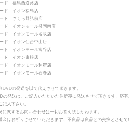
コード 福島西道路店
コード イオン福島店
コード さくら野弘前店
コード イオンモール盛岡南店
コード イオンモール名取店
コード イオン仙台中山店
コード イオンモール富谷店
コード イオン東根店
コード イオンモール利府店
コード イオンモール石巻店
典DVDの発送を以て代えさせて頂きます。
VDの発送は、ご記入いただいた住所宛に発送させて頂きます。応
ご記入下さい。
況に関するお問い合わせは一切お答え致しかねます。
返金はお断りさせていただきます。不良品は良品との交換とさせて