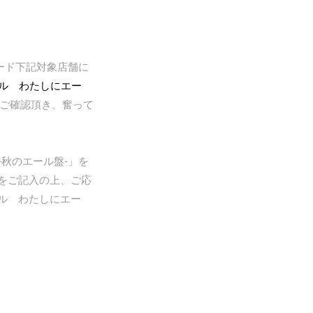
コード下記対象店舗に
ル わたしにエー
ご確認頂き、奮って
–秋のエール盤-」を
をご記入の上、ご応
ル わたしにエー