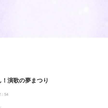
ん！演歌の夢まつり
2：54