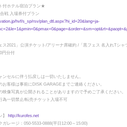
ト付ホテル宿泊プラン★
歌合戦 入場券付プラン
vation.jp/hvf/s_sp/rsv/plan_dtl.aspx?hi_id=20&lang=ja-
mc=2&le=1&pmin=0&pmax=0&page=&order=&sm=opt&rt=&paopt=&
2021」公演チケット/アリーナ席確約 /「黒フェス 名入れTシャツ(
00円分付
ャンセルに伴う払戻しは一切いたしません。
お客様は事前にDISK GARAGEまでご連絡ください。
の映像写真が公開されることがありますので予めご了承ください。
行為一切禁止/転売チケット入場不可
ン】
http://kurofes.net
ジ：050-5533-0888(平日12:00～15:00)