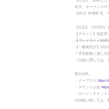
【出演】、松崎しげ
奈月、オーイシマサヨ
【MC】伊津野 亮、
【出店】［FOOD］日
【チケット】指定席 ￥
【プレイガイド抽選先行
【一般発売日】2021年8
＊予定枚数に達し次
＊詳細に関しては、
受付URL：
・イープラス
https:/
・チケットぴあ
https
・ローソンチケット
※詳細に関しては、