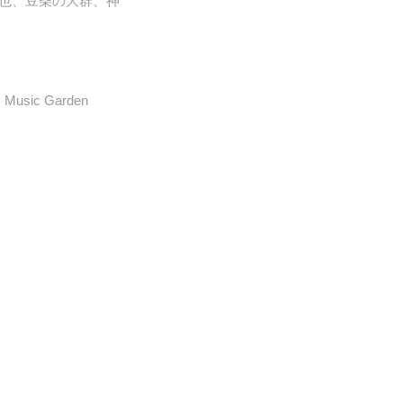
祐也、豆柴の大群、神
c Garden