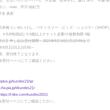
る、ももいろクローバーZ、早見優、松本伊代、森口 博子、手越 
シ、mao、市川 由紀乃
守永 真彩
本橋 たいめいけん、パティスリー・ビィズ・ショコラ /［SHOP］Musi
9,696(税込) ※3歳以上チケット必要/※枚数制限 4枚
】申し込み受付期間：2021年8月16日(月)23:59まで
月21日(土)10:00～
第、受付終了となります。
各受付ページにてご確認ください。
/eplus.jp/kurofes21hp/
://w.pia.jp/t/kurofes21/
https://l-tike.com/kurofes2021/
各受付ページにてご確認ください。