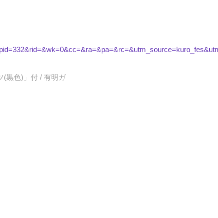
pid=332&rid=&wk=0&cc=&ra=&pa=&rc=&utm_source=kuro_fes&ut
黒色)」付 / 有明ガ