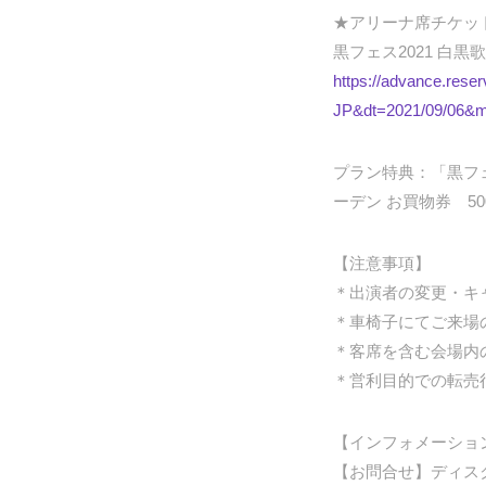
★アリーナ席チケッ
黒フェス2021 白黒
https://advance.reser
JP&dt=2021/09/06&
プラン特典：「黒フェス
ーデン お買物券 5
【注意事項】
＊出演者の変更・キ
＊車椅子にてご来場の
＊客席を含む会場内
＊営利目的での転売
【インフォメーショ
【お問合せ】ディスクガレー