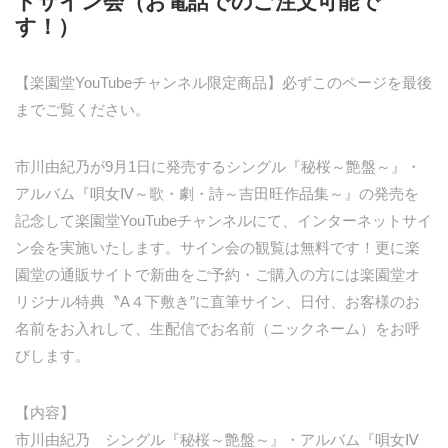
トサイン会（お電話でのご注文可能で
す！）
【楽園堂YouTubeチャンネル限定商品】必ずこのページを最後
までご覧ください。
市川由紀乃が9月1日に発売するシングル『秘桜～艶盤～』・
アルバム『唄女Ⅳ～歌・劇・詩～吉田旺作品集～』の発売を
記念して楽園堂YouTubeチャンネルにて、インターネットサイ
ン会を実施いたします。サイン会の観覧は無料です！更に楽
園堂の通販サイトで新曲をご予約・ご購入の方には楽園堂オ
リジナル特典〝A４下敷き″に直筆サイン、日付、お客様のお
名前をお入れして、生配信でお名前（ニックネーム）をお呼
びします。
【内容】
市川由紀乃 シングル『秘桜～艶盤～』・アルバム『唄女Ⅳ