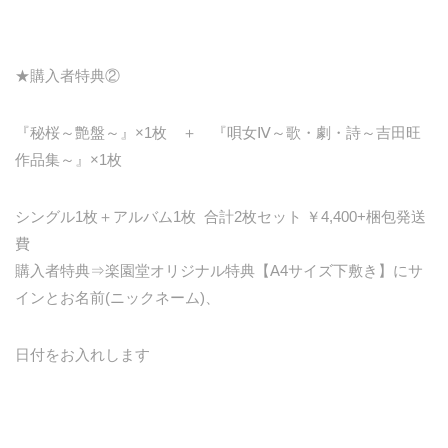
★購入者特典②
『秘桜～艶盤～』×1枚 ＋ 『唄女Ⅳ～歌・劇・詩～吉田旺
作品集～』×1枚
シングル1枚＋アルバム1枚 合計2枚セット ￥4,400+梱包発送
費
購入者特典⇒楽園堂オリジナル特典【A4サイズ下敷き】にサ
インとお名前(ニックネーム)、
日付をお入れします