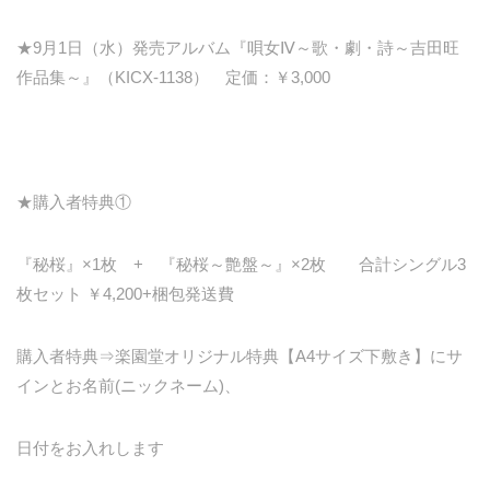
★9月1日（水）発売アルバム『唄女Ⅳ～歌・劇・詩～吉田旺
作品集～』（KICX-1138） 定価：￥3,000
★購入者特典①
『秘桜』×1枚 + 『秘桜～艶盤～』×2枚 合計シングル3
枚セット ￥4,200+梱包発送費
購入者特典⇒楽園堂オリジナル特典【A4サイズ下敷き】にサ
インとお名前(ニックネーム)、
日付をお入れします