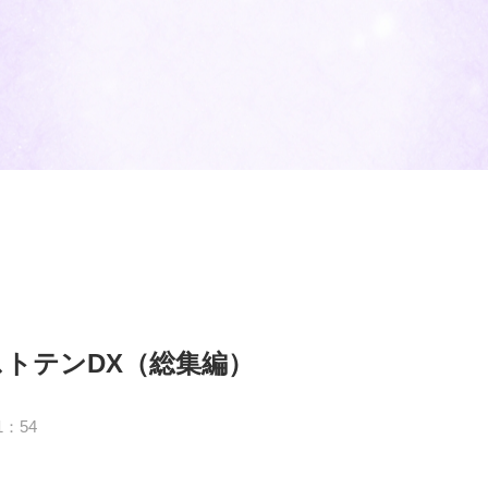
トテンDX（総集編）
1：54