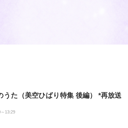
のうた（美空ひばり特集 後編） *再放送
～13:29