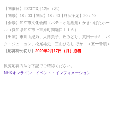
【開催日】2020年3月12日（木）
【開場】18：00【開演】18：40【終演予定】20：40
【会場】知立市文化会館（パティオ池鯉鮒）かきつばたホー
ル（愛知県知立市上重原町間瀬口１１６）
【出演】市川由紀乃、大津美子、丘みどり、真田ナオキ、パ
ク・ジュニョン、松尾雄史、三山ひろし ほか ＜五十音順＞
【応募締め切り】
2020年2月17日（月）必着
観覧応募方法は下記でご確認ください。
NHKオンライン イベント・インフォメーション