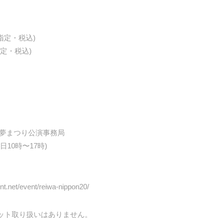
席指定・税込)
指定・税込)
の夢まつり公演事務局
8(平日10時〜17時)
ent.net/event/reiwa-nippon20/
ット取り扱いはありません。