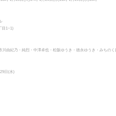
ル
目1−1)
市川由紀乃・純烈・中澤卓也・松阪ゆうき・徳永ゆうき・みちのく
29日(水)