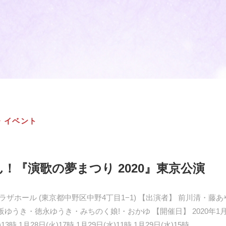
・イベント
！『演歌の夢まつり 2020』東京公演
ラザホール (東京都中野区中野4丁目1−1) 【出演者】 前川清・藤
うき・徳永ゆうき・みちのく娘!・おかゆ 【開催日】 2020年1月28
3時 1月28日(火)17時 1月29日(水)11時 1月29日(水)15時