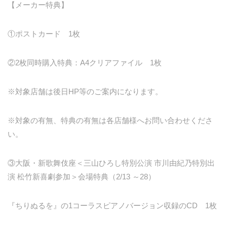
【メーカー特典】
①ポストカード 1枚
②2枚同時購入特典：A4クリアファイル 1枚
※対象店舗は後日HP等のご案内になります。
※対象の有無、特典の有無は各店舗様へお問い合わせくださ
い。
③大阪・新歌舞伎座＜三山ひろし特別公演 市川由紀乃特別出
演 松竹新喜劇参加＞会場特典（2/13 ～28）
『ちりぬるを』の1コーラスピアノバージョン収録のCD 1枚