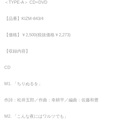
＜TYPE-A＞ CD+DVD
【品番】KIZM-843/4
【価格】￥2,500(税抜価格￥2,273)
【収録内容】
CD
M1. 「ちりぬるを」
作詩：松井五郎／作曲：幸耕平／編曲：佐藤和豊
M2. 「こんな夜にはワルツでも」