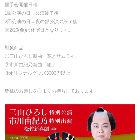
握手会開催日程
1回公演の日→公演終了後
2回公演の日→夜の部公演の終了後
※2/20(金)は休演日となります。
対象商品
①三山ひろし新曲「花とサムライ」
②市川由紀乃新曲「朧」
③オリジナルグッズ3000円以上
皆様のお越しを心よりお待ちしております。