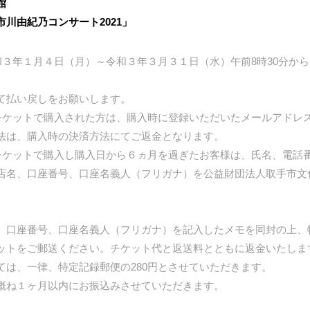
館
川由紀乃コンサート2021」
和３年１月４日（月）～令和３年３月３１日（水）午前8時30分から
て払い戻しをお願いします。
チケットで購入された方は、購入時に登録いただいたメールアドレ
法は、購入時の決済方法にてご返金となります。
チケットで購入し購入日から６ヵ月を過ぎたお客様は、氏名、電話
店名、口座番号、口座名義人（フリガナ）を公益財団法人取手市文
、口座番号、口座名義人（フリガナ）を記入したメモを同封の上、
ットをご郵送ください。チケット代と返送料とともに返金いたしま
ては、一律、特定記録郵便の280円とさせていただきます。
概ね１ヶ月以内にお振込みさせていただきます。