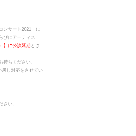
ンサート2021」に
らびにアーティス
）】に公演延期
とさ
お持ちください。
い戻し対応をさせてい
ださい。