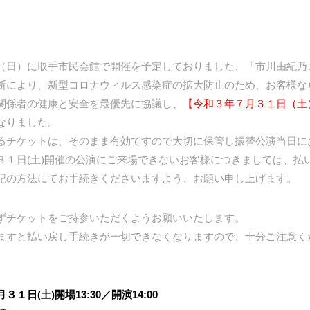
（日）に取手市民会館で開催を予定しておりました、「市川由紀乃コ
断により、新型コロナウィルス感染症の拡大防止のため、お客様な
関係者の健康と安全を最優先に協議し、
【令和３年７月３１日（土
なりました。
るチケットは、そのまま有効ですので大切に保管し振替公演当日に
３１日(土)開催の公演にご来場できないお客様につきましては、払
記の方法にてお手続きくださいますよう、お願い申し上げます。
ずチケットをご持参いただくようお願いいたします。
ますと払い戻し手続きが一切できなくなりますので、十分ご注意く
日(土)開場13:30／開演14:00