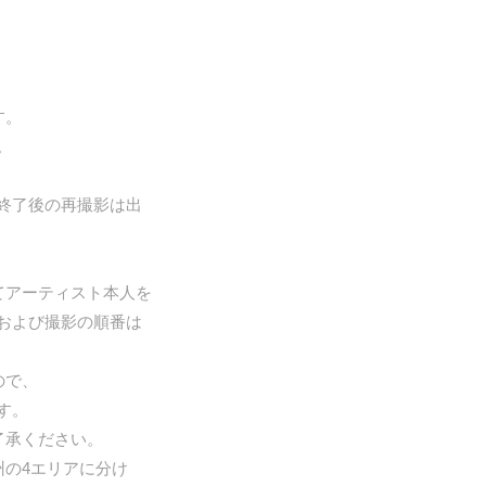
す。
。
終了後の再撮影は出
てアーティスト本人を
および撮影の順番は
ので、
す。
了承ください。
州の4エリアに分け