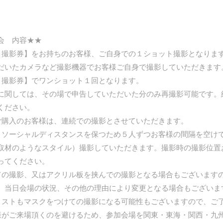
会 内容★★
ト撮影券】をお持ちのお客様、ご自身での１ショット撮影となりま
だいたカメラなど撮影機器でお客様ご自身で撮影していただきます
ト撮影券】でワンショット１回となります。
に関しては、その場で申告していただいた分のみ再撮影可能です。
ください。
ご購入のお客様は、連続での撮影とさせていただきます。
、ソーシャルディスタンスを保つため５人ずつお客様の間隔を空け
取材のようなスタイル）撮影していただきます。撮影時の撮影位置
ってください。
ての撮影、又はアクリル板を挟んでの撮影となる場合もございます
。当日会場の状況、その他の理由により変更となる場合もございま
ィストもマスクをつけての撮影になる可能性もございますので、ご
様がご来場頂くのを避けるため、参加会場を関東・東海・関西・九