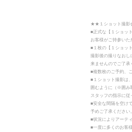
★★１ショット撮影
■正式な【１ショッ
お客様がご持参いた
■１枚の【１ショッ
撮影後の撮りなおし
来ませんのでご了承
■複数枚のご予約、
■１ショット撮影は
囲むように（※囲み
スタッフの指示に従
■安全な間隔を空け
予めご了承ください
■状況によりアーテ
■一度に多くのお客