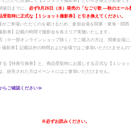
いただいた店舗にて【１ショット撮影券】との引き換えが必要です
開催日までに、
必ず8月26日（水）発売の「なごり歌 ―秋のエー
品受取時に正式な【１ショット撮影券】と引き換えてください。
様がご来場いただくのを避けるため、参加会場を関東・東海・関西
撮影券】記載の時間で撮影会を各エリア実施いたします。
店（※一部オンラインショップ除く）でご購入の方は、関東会場に
ト撮影券】記載以外の時間および会場ではご参加いただけませんの
する【特典引換券】と、商品受取時にお渡しする正式な【１ショッ
は、紛失された方はイベントにはご参加いただけません。
からご確認ください≫
※必ずお読みください。