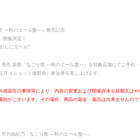
歌 ―秋のエール盤―』発売記念
】開催決定！
たしにエール”
（水）発売 新曲「なごり歌 ―秋のエール盤―」を対象店舗にてご予約
紀乃 １ショット撮影会』参加券を差し上げます。
ス感染症の事情等により、内容の変更および開催自体を延期又はや
場合がございます。その場合、商品の返金・返品は出来ませんので
（水）市川由紀乃「なごり歌 ―秋のエール盤―」