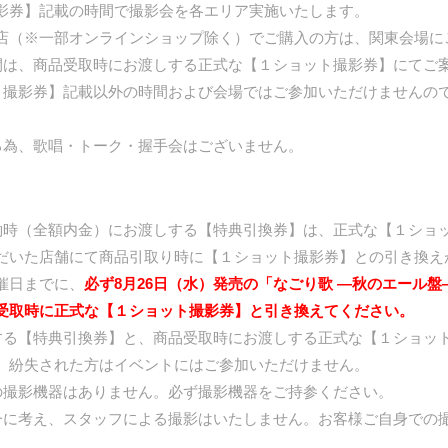
影券】記載の時間で撮影会を各エリア実施いたします。
店（※一部オンラインショップ除く）でご購入の方は、関東会場に
間は、商品受取時にお渡しする正式な【１ショット撮影券】にてご
ト撮影券】記載以外の時間および会場ではご参加いただけませんの
る為、歌唱・トーク・握手会はございません。
約時（全額内金）にお渡しする【特典引換券】は、正式な【１ショ
だいた店舗にて商品引取り時に【１ショット撮影券】との引き換え
催日までに、
必ず8月26日（水）発売の「なごり歌 ―秋のエール
受取時に正式な【１ショット撮影券】と引き換えてください。
する【特典引換券】と、商品受取時にお渡しする正式な【１ショッ
、紛失された方はイベントにはご参加いただけません。
の撮影機器はありません。必ず撮影機器をご持参ください。
一に考え、スタッフによる撮影はいたしません。お客様ご自身での