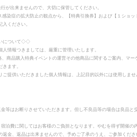
発行が出来ませんので、大切に保管してください。
ルス感染症の拡大防止の観点から、【特典引換券】および【１ショッ
記入ください。
いについて◇◇
個人情報つきましては、厳重に管理いたします。
絡、商品購入特典イベントの運営その他商品に関するご案内、マー
だきます。
りご提供いただきました個人情報は、上記目的以外には使用しませ
返金等はお断りさせていただきます。但し不良品等の場合は良品と
、宿泊費に関してはお客様のご負担となります。やむを得ず開催の
の返金、返品は出来ませんので、予めご了承のうえ、ご参加くださ