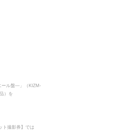
ール盤―」（KIZM-
品）を
ット撮影券】では